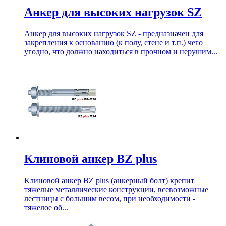
Анкер для высоких нагрузок SZ
Анкер для высоких нагрузок SZ - предназначен для
закрепления к основанию (к полу, стене и т.п.) чего
угодно, что должно находиться в прочном и нерушим...
Клиновой анкер BZ plus
Клиновой анкер BZ plus (анкерный болт) крепит
тяжелые металлические конструкции, всевозможные
лестницы с большим весом, при необходимости -
тяжелое об...