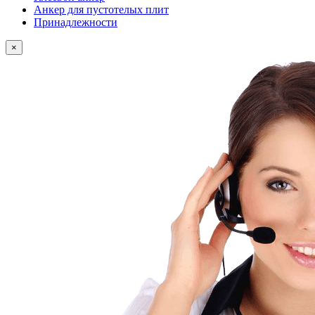
Анкеp для пустотелых плит
Принадлежности
×