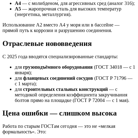
А4
— с молибденом, для агрессивных сред (аналог 316);
А5
— жаропрочная сталь для высоких температур
(энергетика, металлургия).
Использование А2 вместо А4 у моря или в бассейне —
прямой путь к коррозии и разрушению соединения.
Отраслевые нововведения
С 2025 года вводятся специализированные стандарты:
для
грузоподъёмного оборудования
(ГОСТ 34018 — с 1
января);
для
фланцевых соединений сосудов
(ГОСТ Р 71796 —
с 1 марта);
для
строительных стальных конструкций
— с
методикой определения коэффициента закручивания
болтов прямо на площадке (ГОСТ Р 72004 — с 1 мая).
Цена ошибки — слишком высока
Работа по старым ГОСТам сегодня — это не «мелкая
формальность». Это: