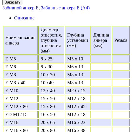
Заказать
Забивной анкер Е
,
Забивные анкера E (A4)
Описание
Диаметр
отверстия,
Глубина
Длинна
Наименование
глубина
установки
анкера
Резьба
анкера
отверстия
(мм)
(мм)
(мм)
E M5
8 x 25
M5 x 10
E M6
8 x 30
M6 x 13
E M8
10 x 30
M8 x 13
E M8 x 40
10 x40
M8 x 13
E M10
12 x 40
MlO x 15
E M12
15 x 50
M12 x 18
E M12 x 80
15 x 80
M12 x 45
ED M12 D
16 x 50
M12 x 18
E M16
20 x 65
M16 x 23
E M16 x 80
20 x 80
M16 x 38