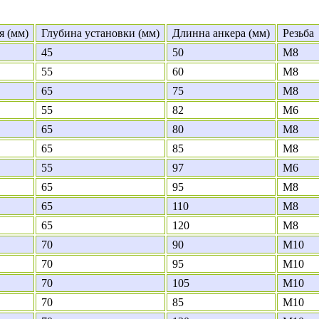
я (мм)
Глубина установки (мм)
Длинна анкера (мм)
Резьба
45
50
M8
55
60
M8
65
75
M8
55
82
M6
65
80
M8
65
85
M8
55
97
M6
65
95
M8
65
110
M8
65
120
M8
70
90
M10
70
95
M10
70
105
M10
70
85
M10