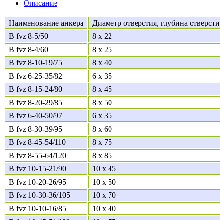
Описание
Наименование анкера
Диаметр отверстия, глубина отверсти
B fvz 8-5/50
8 x 22
B fvz 8-4/60
8 x 25
B fvz 8-10-19/75
8 x 40
B fvz 6-25-35/82
6 x 35
B fvz 8-15-24/80
8 x 45
B fvz 8-20-29/85
8 x 50
B fvz 6-40-50/97
6 x 35
B fvz 8-30-39/95
8 x 60
B fvz 8-45-54/110
8 x 75
B fvz 8-55-64/120
8 x 85
B fvz 10-15-21/90
10 x 45
B fvz 10-20-26/95
10 x 50
B fvz 10-30-36/105
10 x 70
B fvz 10-10-16/85
10 x 40