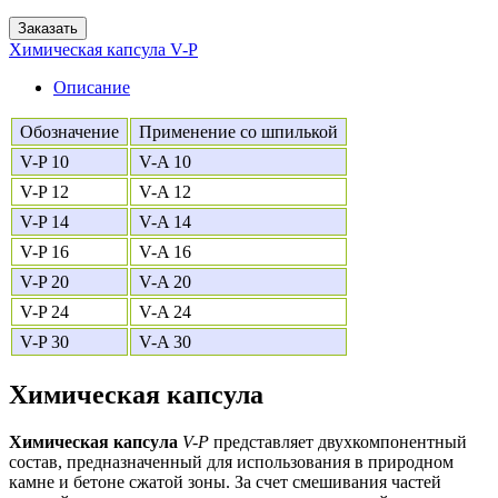
Заказать
Химическая капсула V-P
Описание
Обозначение
Применение со шпилькой
V-P 10
V-A 10
V-P 12
V-A 12
V-P 14
V-A 14
V-P 16
V-A 16
V-P 20
V-A 20
V-P 24
V-A 24
V-P 30
V-A 30
Химическая капсула
Химическая капсула
V-P
представляет двухкомпонентный
состав, предназначенный для использования в природном
камне и бетоне сжатой зоны. За счет смешивания частей