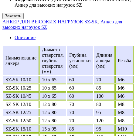
Анкер для высоких нагрузок SZ
Заказать
АНКЕР ДЛЯ ВЫСОКИХ НАГРУЗОК SZ-SK
,
Анкер для
высоких нагрузок SZ
Описание
Диаметр
отверстия,
Глубина
Длинна
Наименование
глубина
установки
анкера
Резьба
анкера
отверстия
(мм)
(мм)
(мм)
SZ-SK 10/10
10 x 65
60
70
M6
SZ-SK 10/25
10 x 65
60
85
M6
SZ-SK 10/45
10 x 65
60
100
M6
SZ-SK 12/10
12 x 80
70
80
M8
SZ-SK 12/25
12 x 80
70
95
M8
SZ-SK 12/50
12 x 80
70
120
M8
SZ-SK 15/10
15 x 95
85
95
M10