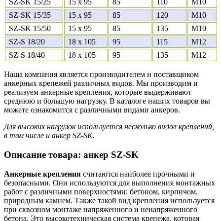
SZ-SK 15/25
15 x 95
85
110
M10
SZ-SK 15/35
15 x 95
85
120
M10
SZ-SK 15/50
15 x 95
85
135
M10
SZ-S 18/20
18 x 105
95
115
M12
SZ-S 18/40
18 x 105
95
135
M12
Наша компания является производителем и поставщиком
анкерных крепежей различных видов. Мы производим и
реализуем анкерные крепления, которые выдерживают
среднюю и большую нагрузку. В каталоге наших товаров вы
можете ознакомится с различными видами анкеров.
Для высоких нагрузок используется несколько видов креплений,
в том числе и анкер SZ-SK.
Описание товара: анкер SZ-SK
Анкерные крепления
считаются наиболее прочными и
безопасными. Они используются для выполнения монтажных
работ с различными поверхностями: бетоном, кирпичом,
природным камнем. Также такой вид крепления используется
при сквозном монтаже напряженного и ненапряженного
бетона. Это высокотехническая система крепежа, которая